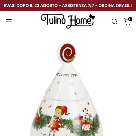
VASI DOPO IL 23 AGOSTO - ASSISTENZA 7/7 - ORDINA ORA
GLI OR
0