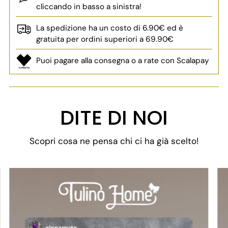
cliccando in basso a sinistra!
La spedizione ha un costo di 6.90€ ed è
gratuita per ordini superiori a 69.90€
Puoi pagare alla consegna o a rate con Scalapay
Aggiungere
un
DITE DI NOI
prodotto
al
Scopri cosa ne pensa chi ci ha già scelto!
carrello...