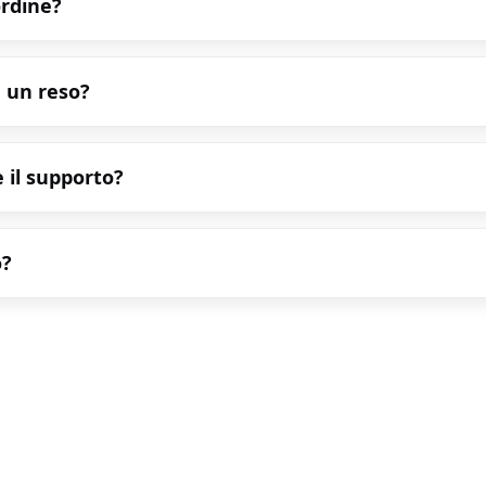
ordine?
 un reso?
 il supporto?
o?