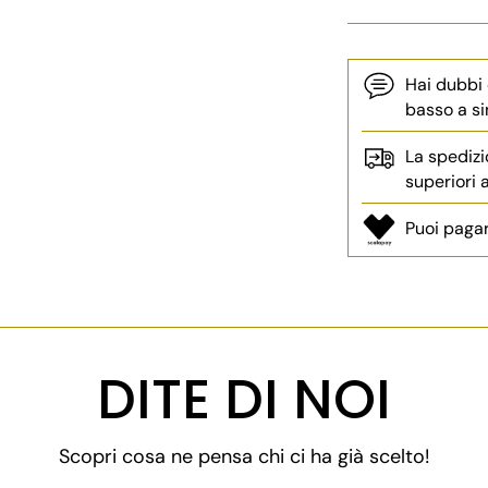
Hai dubbi
basso a si
La spedizi
superiori
Puoi pagar
Aggiungere
un
prodotto
DITE DI NOI
al
carrello...
Scopri cosa ne pensa chi ci ha già scelto!