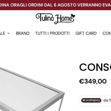
A ORA
GLI ORDINI DAL 6 AGOSTO VERRANNO EVASI DO
ALE
BRAND
TUTTI I PRODOTTI
GIFT CARD
CON
CONS
Prezzo
€349,00
di
listino