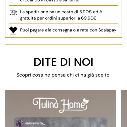
cliccando in basso a sinistra!
La spedizione ha un costo di 6.90€ ed è
gratuita per ordini superiori a 69.90€
Puoi pagare alla consegna o a rate con Scalapay
Aggiungere
un
DITE DI NOI
prodotto
al
Scopri cosa ne pensa chi ci ha già scelto!
carrello...