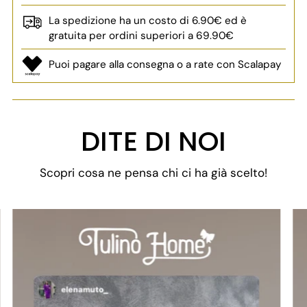
La spedizione ha un costo di 6.90€ ed è
gratuita per ordini superiori a 69.90€
Puoi pagare alla consegna o a rate con Scalapay
Aggiungere
un
DITE DI NOI
prodotto
al
Scopri cosa ne pensa chi ci ha già scelto!
carrello...