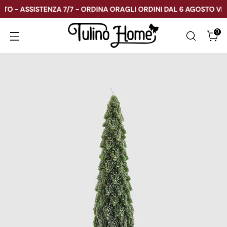
O - ASSISTENZA 7/7 - ORDINA ORA
GLI ORDINI DAL 6 AGOSTO VERR
0