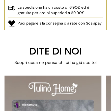
La spedizione ha un costo di 6.90€ ed è
gratuita per ordini superiori a 69.90€
Puoi pagare alla consegna o a rate con Scalapay
Aggiungere
un
DITE DI NOI
prodotto
al
Scopri cosa ne pensa chi ci ha già scelto!
carrello...