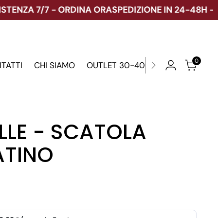
ENZA 7/7 - ORDINA ORA
SPEDIZIONE IN 24-48H - ASS
0
TATTI
CHI SIAMO
OUTLET 30-40-70%
ELLE - SCATOLA
ATINO