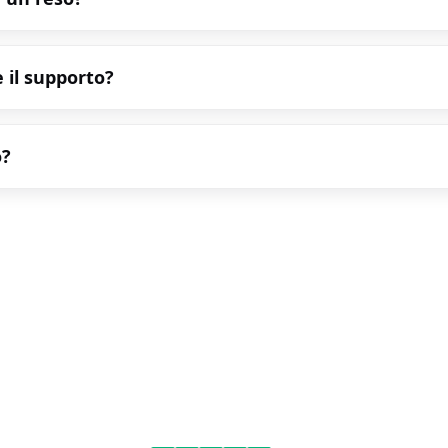
 il supporto?
o?