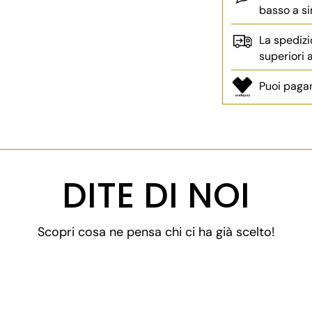
basso a si
La spedizi
superiori
Puoi pagar
Aggiungere
un
prodotto
DITE DI NOI
al
carrello...
Scopri cosa ne pensa chi ci ha già scelto!