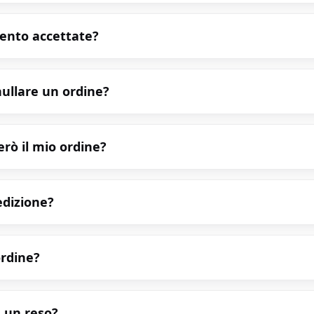
ento accettate?
ullare un ordine?
rò il mio ordine?
pedizione?
ordine?
 un reso?