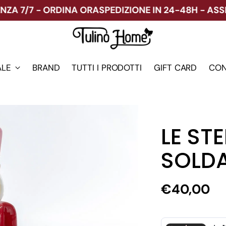
 7/7 - ORDINA ORA
SPEDIZIONE IN 24-48H - ASSIST
ALE
BRAND
TUTTI I PRODOTTI
GIFT CARD
CON
LE ST
SOLD
Prezzo
€40,00
di