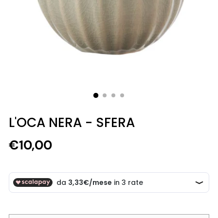
L'OCA NERA - SFERA
Prezzo
€10,00
di
listino