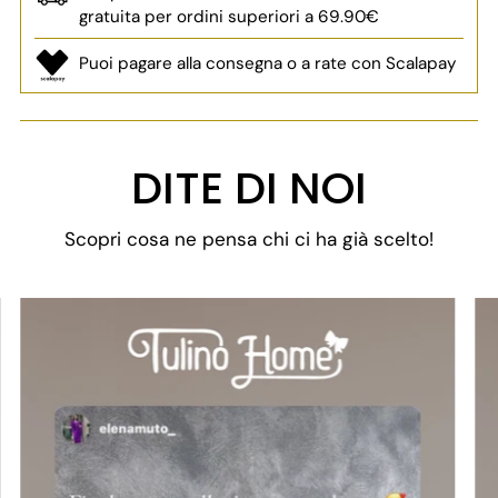
gratuita per ordini superiori a 69.90€
Puoi pagare alla consegna o a rate con Scalapay
Aggiungere
un
DITE DI NOI
prodotto
al
Scopri cosa ne pensa chi ci ha già scelto!
carrello...