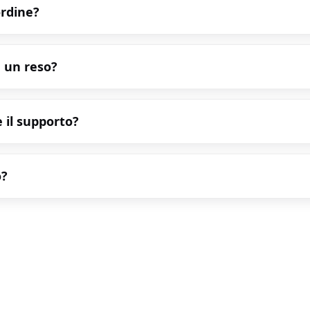
ordine?
 un reso?
 il supporto?
o?