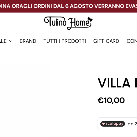
 ORA
GLI ORDINI DAL 6 AGOSTO VERRANNO EVASI DO
ALE
BRAND
TUTTI I PRODOTTI
GIFT CARD
CON
VILLA
Prezzo
€10,00
di
listino