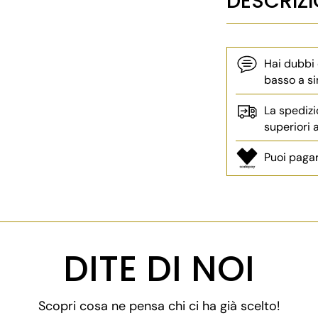
DESCRIZ
Hai dubbi
basso a si
La spedizi
superiori
Puoi pagar
Aggiungere
un
prodotto
DITE DI NOI
al
carrello...
Scopri cosa ne pensa chi ci ha già scelto!